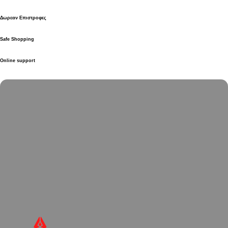
Δωρεαν Επιστροφες
Safe Shopping
Online support