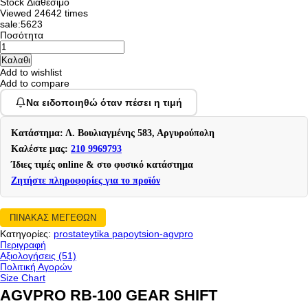
Stock
Διαθέσιμο
Viewed
24642 times
sale:5623
Ποσότητα
Add to wishlist
Add to compare
Να ειδοποιηθώ όταν πέσει η τιμή
Κατάστημα: Λ. Βουλιαγμένης 583, Αργυρούπολη
Καλέστε μας:
210 9969793
Ίδιες τιμές online & στο φυσικό κατάστημα
Ζητήστε πληροφορίες για το προϊόν
ΠΙΝΑΚΑΣ ΜΕΓΕΘΩΝ
Κατηγορίες:
prostateytika papoytsion-agvpro
Περιγραφή
Αξιολογήσεις (51)
Πολιτική Αγορών
Size Chart
AGVPRO RB-100 GEAR SHIFT