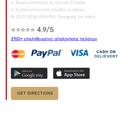
✔ Άμεση αποστολή σε όλη την Ελλάδα
✔ Εμπιστοσύνη από χιλιάδες αναβάτες
© 2017–2026 AGVPRO. Designed for riders.
⭐⭐⭐⭐⭐ 4.9/5
2150+ επαληθευμένες αξιολογήσεις πελατών
GET DIRECTIONS