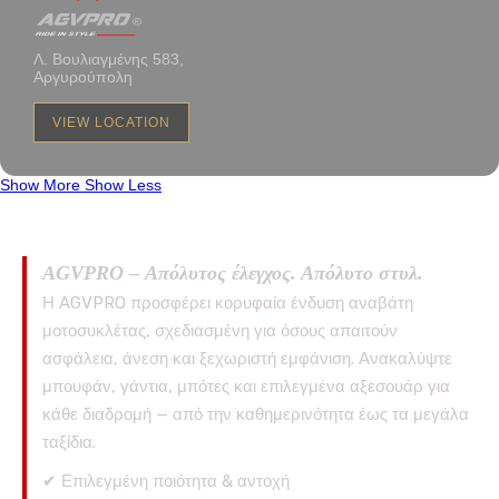
Λ. Βουλιαγμένης 583,
Αργυρούπολη
VIEW LOCATION
Show More
Show Less
AGVPRO – Απόλυτος έλεγχος. Απόλυτο στυλ.
Η AGVPRO προσφέρει κορυφαία ένδυση αναβάτη
μοτοσυκλέτας, σχεδιασμένη για όσους απαιτούν
ασφάλεια, άνεση και ξεχωριστή εμφάνιση. Ανακαλύψτε
μπουφάν, γάντια, μπότες και επιλεγμένα αξεσουάρ για
κάθε διαδρομή — από την καθημερινότητα έως τα μεγάλα
ταξίδια.
✔ Επιλεγμένη ποιότητα & αντοχή