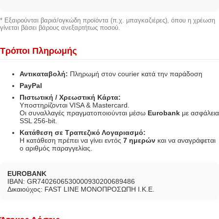
* Εξαιρούνται βαριά/ογκώδη προϊόντα (π.χ. μπαγκαζιέρες), όπου η χρέωση
γίνεται βάσει βάρους ανεξαρτήτως ποσού.
Τρόποι Πληρωμής
Αντικαταβολή:
Πληρωμή στον courier κατά την παράδοση
PayPal
Πιστωτική / Χρεωστική Κάρτα:
Υποστηρίζονται VISA & Mastercard.
Οι συναλλαγές πραγματοποιούνται μέσω
Eurobank
με ασφάλεια
SSL 256-bit.
Κατάθεση σε Τραπεζικό Λογαριασμό:
Η κατάθεση πρέπει να γίνει εντός
7 ημερών
και να αναγράφεται
ο αριθμός παραγγελίας.
EUROBANK
IBAN: GR7402606530000930200689486
Δικαιούχος: FAST LINE ΜΟΝΟΠΡΟΣΩΠΗ Ι.Κ.Ε.