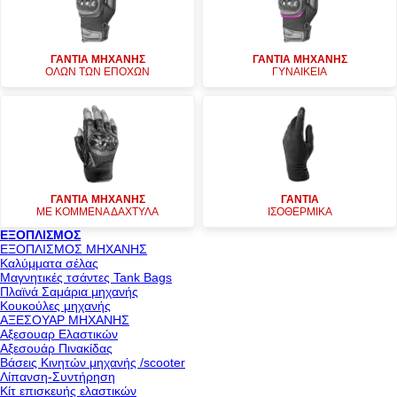
ΓΑΝΤΙΑ ΜΗΧΑΝΗΣ
ΓΑΝΤΙΑ ΜΗΧΑΝΗΣ
ΟΛΩΝ ΤΩΝ ΕΠΟΧΩΝ
ΓΥΝΑΙΚΕΙΑ
ΓΑΝΤΙΑ ΜΗΧΑΝΗΣ
ΓΑΝΤΙΑ
ΜΕ ΚΟΜΜΕΝΑ ΔΑΧΤΥΛΑ
ΙΣΟΘΕΡΜΙΚΑ
ΕΞΟΠΛΙΣΜΟΣ
ΕΞΟΠΛΙΣΜΟΣ ΜΗΧΑΝΗΣ
Καλύμματα σέλας
Μαγνητικές τσάντες Tank Bags
Πλαϊνά Σαμάρια μηχανής
Κουκούλες μηχανής
ΑΞΕΣΟΥΑΡ ΜΗΧΑΝΗΣ
Αξεσουαρ Ελαστικών
Αξεσουάρ Πινακίδας
Βάσεις Κινητών μηχανής /scooter
Λίπανση-Συντήρηση
Κίτ επισκευής ελαστικών