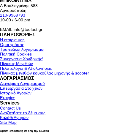
ΕΠΙΚΟΙΝΩΝΙΑ
Λ.Βουλιαγμένης 583
Αργυρούπολη
210-9969793
10-00 / 6-00 pm
EMAIL:info@toofast.gr
ΠΛΗΡΟΦΟΡΙΕΣ
Η εταιρία μας
Όροι χρήσης
Τραπεζικοί λογαριασμοί
Πολιτική Cookies
Συνεργασία Χονδρικής!
Πίνακας Μεγεθών
Πελατολόγιο & Αξιολογήσεις
Πίνακας μεγεθών κουκούλας μηχανής & scooter
ΛΟΓΑΡΙΑΣΜΟΣ
Διαχείριση Λογαριασμού
Επεξεργασία Στοιχείων
Ιστορικό Αγορών
Εταιρίες
Services
Contact Us
Αναζητήστε το δέμα σας
Καλάθι Αγορών
Site Map
Αμεση αποστολη σε ολη την Ελλαδα