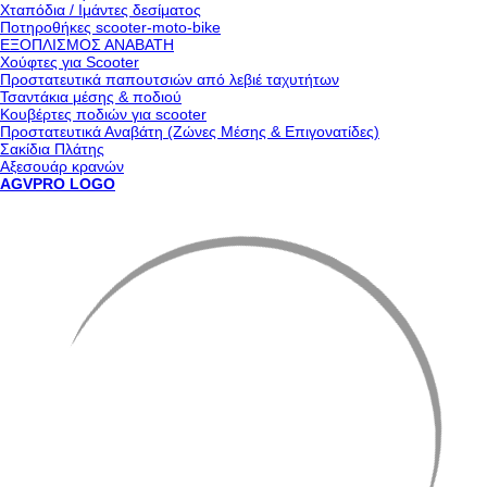
Χταπόδια / Ιμάντες δεσίματος
Ποτηροθήκες scooter-moto-bike
ΕΞΟΠΛΙΣΜΟΣ ΑΝΑΒΑΤΗ
Χούφτες για Scooter
Προστατευτικά παπουτσιών από λεβιέ ταχυτήτων
Τσαντάκια μέσης & ποδιού
Κουβέρτες ποδιών για scooter
Προστατευτικά Αναβάτη (Ζώνες Μέσης & Επιγονατίδες)
Σακίδια Πλάτης
Αξεσουάρ κρανών
AGVPRO LOGO