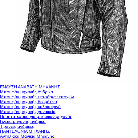
ΕΝΔΥΣΗ ΑΝΑΒΑΤΗ ΜΗΧΑΝΗΣ
Μπουφάν μηχανής Ανδρικα
Μπουφάν μηχανής τεσσάρων εποχών
Μπουφάν μηχανής δερμάτινα
Μπουφάν μηχανής καλοκαιρινά
Μπουφάν μηχανής γυναικεία
Προστατευτικά για μπουφάν μηχανής
Γιλέκα μηχανής ανδρικά
Τιράντες ανδρικές
ΠΑΝΤΕΛΟΝΙΑ ΜΗΧΑΝΗΣ
Αντηλιακά Μανίκια Μηχανής