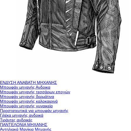
ΕΝΔΥΣΗ ΑΝΑΒΑΤΗ ΜΗΧΑΝΗΣ
Μπουφάν μηχανής Ανδρικα
Μπουφάν μηχανής τεσσάρων εποχών
Μπουφάν μηχανής δερμάτινα
Μπουφάν μηχανής καλοκαιρινά
Μπουφάν μηχανής γυναικεία
Προστατευτικά για μπουφάν μηχανής
Γιλέκα μηχανής ανδρικά
Τιράντες ανδρικές
ΠΑΝΤΕΛΟΝΙΑ ΜΗΧΑΝΗΣ
Αντηλιακά Μανίκια Μηχανής