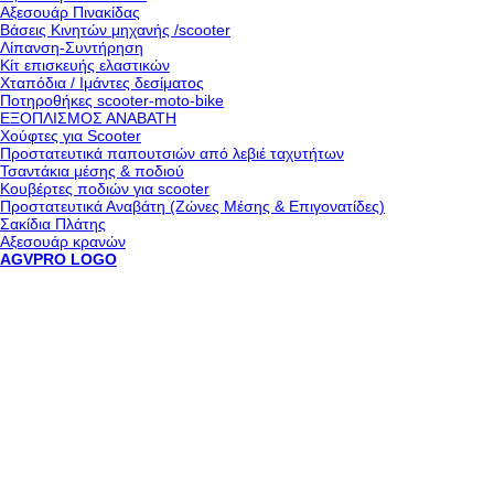
Αξεσουάρ Πινακίδας
Βάσεις Κινητών μηχανής /scooter
Λίπανση-Συντήρηση
Κίτ επισκευής ελαστικών
Χταπόδια / Ιμάντες δεσίματος
Ποτηροθήκες scooter-moto-bike
ΕΞΟΠΛΙΣΜΟΣ ΑΝΑΒΑΤΗ
Χούφτες για Scooter
Προστατευτικά παπουτσιών από λεβιέ ταχυτήτων
Τσαντάκια μέσης & ποδιού
Κουβέρτες ποδιών για scooter
Προστατευτικά Αναβάτη (Ζώνες Μέσης & Επιγονατίδες)
Σακίδια Πλάτης
Αξεσουάρ κρανών
AGVPRO LOGO