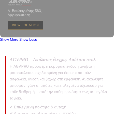
Λ. Βουλιαγμένης 583,
Αργυρούπολη
VIEW LOCATION
Show More
Show Less
AGVPRO – Απόλυτος έλεγχος. Απόλυτο στυλ.
Η AGVPRO προσφέρει κορυφαία ένδυση αναβάτη
μοτοσυκλέτας, σχεδιασμένη για όσους απαιτούν
ασφάλεια, άνεση και ξεχωριστή εμφάνιση. Ανακαλύψτε
μπουφάν, γάντια, μπότες και επιλεγμένα αξεσουάρ για
κάθε διαδρομή — από την καθημερινότητα έως τα μεγάλα
ταξίδια.
✔ Επιλεγμένη ποιότητα & αντοχή
✔ Άμεση αποστολή σε όλη την Ελλάδα