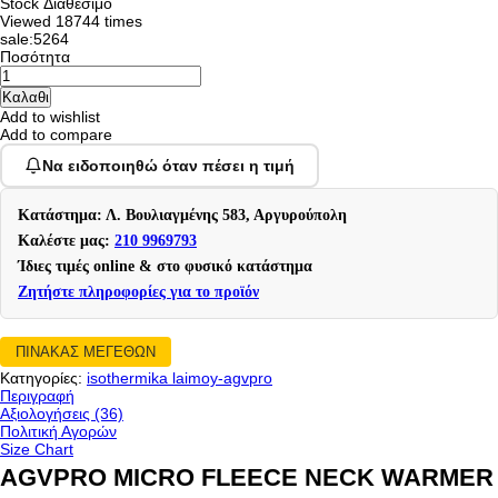
Stock
Διαθέσιμο
Viewed
18744 times
sale:5264
Ποσότητα
Add to wishlist
Add to compare
Να ειδοποιηθώ όταν πέσει η τιμή
Κατάστημα: Λ. Βουλιαγμένης 583, Αργυρούπολη
Καλέστε μας:
210 9969793
Ίδιες τιμές online & στο φυσικό κατάστημα
Ζητήστε πληροφορίες για το προϊόν
ΠΙΝΑΚΑΣ ΜΕΓΕΘΩΝ
Κατηγορίες:
isothermika laimoy-agvpro
Περιγραφή
Αξιολογήσεις (36)
Πολιτική Αγορών
Size Chart
AGVPRO MICRO FLEECE NECK WARMER