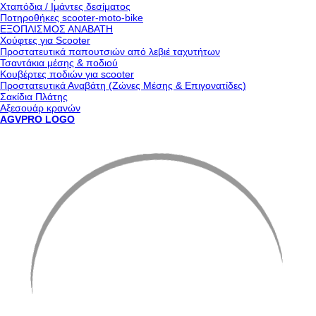
Χταπόδια / Ιμάντες δεσίματος
Ποτηροθήκες scooter-moto-bike
ΕΞΟΠΛΙΣΜΟΣ ΑΝΑΒΑΤΗ
Χούφτες για Scooter
Προστατευτικά παπουτσιών από λεβιέ ταχυτήτων
Τσαντάκια μέσης & ποδιού
Κουβέρτες ποδιών για scooter
Προστατευτικά Αναβάτη (Ζώνες Μέσης & Επιγονατίδες)
Σακίδια Πλάτης
Αξεσουάρ κρανών
AGVPRO LOGO