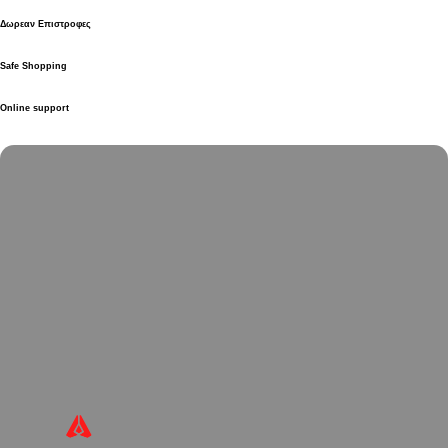
Δωρεαν Επιστροφες
Safe Shopping
Online support