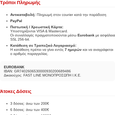
Τρόποι Πληρωμής
Αντικαταβολή:
Πληρωμή στον courier κατά την παράδοση
PayPal
Πιστωτική / Χρεωστική Κάρτα:
Υποστηρίζονται VISA & Mastercard.
Οι συναλλαγές πραγματοποιούνται μέσω
Eurobank
με ασφάλεια
SSL 256-bit.
Κατάθεση σε Τραπεζικό Λογαριασμό:
Η κατάθεση πρέπει να γίνει εντός
7 ημερών
και να αναγράφεται
ο αριθμός παραγγελίας.
EUROBANK
IBAN: GR7402606530000930200689486
Δικαιούχος: FAST LINE ΜΟΝΟΠΡΟΣΩΠΗ Ι.Κ.Ε.
Άτοκες Δόσεις
3 δόσεις: άνω των 200€
6 δόσεις: άνω των 400€