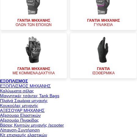
ΓΑΝΤΙΑ ΜΗΧΑΝΗΣ
ΓΑΝΤΙΑ ΜΗΧΑΝΗΣ
ΟΛΩΝ ΤΩΝ ΕΠΟΧΩΝ
ΓΥΝΑΙΚΕΙΑ
ΓΑΝΤΙΑ ΜΗΧΑΝΗΣ
ΓΑΝΤΙΑ
ΜΕ ΚΟΜΜΕΝΑ ΔΑΧΤΥΛΑ
ΙΣΟΘΕΡΜΙΚΑ
ΕΞΟΠΛΙΣΜΟΣ
ΕΞΟΠΛΙΣΜΟΣ ΜΗΧΑΝΗΣ
Καλύμματα σέλας
Μαγνητικές τσάντες Tank Bags
Πλαϊνά Σαμάρια μηχανής
Κουκούλες μηχανής
ΑΞΕΣΟΥΑΡ ΜΗΧΑΝΗΣ
Αξεσουαρ Ελαστικών
Αξεσουάρ Πινακίδας
Βάσεις Κινητών μηχανής /scooter
Λίπανση-Συντήρηση
Κίτ επισκευής ελαστικών