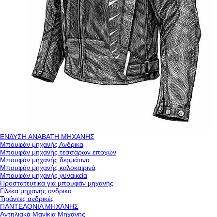
ΕΝΔΥΣΗ ΑΝΑΒΑΤΗ ΜΗΧΑΝΗΣ
Μπουφάν μηχανής Ανδρικα
Μπουφάν μηχανής τεσσάρων εποχών
Μπουφάν μηχανής δερμάτινα
Μπουφάν μηχανής καλοκαιρινά
Μπουφάν μηχανής γυναικεία
Προστατευτικά για μπουφάν μηχανής
Γιλέκα μηχανής ανδρικά
Τιράντες ανδρικές
ΠΑΝΤΕΛΟΝΙΑ ΜΗΧΑΝΗΣ
Αντηλιακά Μανίκια Μηχανής