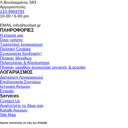
Λ.Βουλιαγμένης 583
Αργυρούπολη
210-9969793
10-00 / 6-00 pm
EMAIL:info@toofast.gr
ΠΛΗΡΟΦΟΡΙΕΣ
Η εταιρία μας
Όροι χρήσης
Τραπεζικοί λογαριασμοί
Πολιτική Cookies
Συνεργασία Χονδρικής!
Πίνακας Μεγεθών
Πελατολόγιο & Αξιολογήσεις
Πίνακας μεγεθών κουκούλας μηχανής & scooter
ΛΟΓΑΡΙΑΣΜΟΣ
Διαχείριση Λογαριασμού
Επεξεργασία Στοιχείων
Ιστορικό Αγορών
Εταιρίες
Services
Contact Us
Αναζητήστε το δέμα σας
Καλάθι Αγορών
Site Map
Αμεση αποστολη σε ολη την Ελλαδα