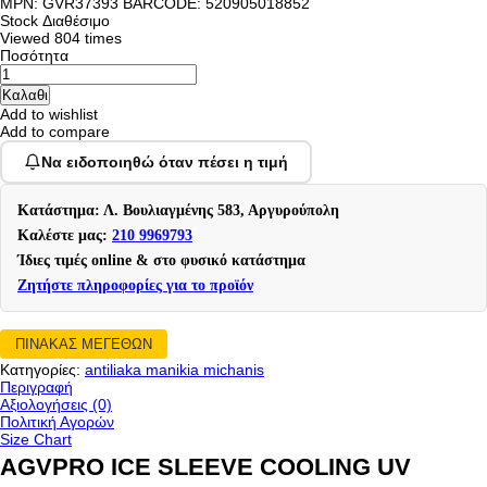
MPN: GVR37393 BARCODE: 520905018852
Stock
Διαθέσιμο
Viewed
804 times
Ποσότητα
Add to wishlist
Add to compare
Να ειδοποιηθώ όταν πέσει η τιμή
Κατάστημα: Λ. Βουλιαγμένης 583, Αργυρούπολη
Καλέστε μας:
210 9969793
Ίδιες τιμές online & στο φυσικό κατάστημα
Ζητήστε πληροφορίες για το προϊόν
ΠΙΝΑΚΑΣ ΜΕΓΕΘΩΝ
Κατηγορίες:
antiliaka manikia michanis
Περιγραφή
Αξιολογήσεις (0)
Πολιτική Αγορών
Size Chart
AGVPRO ICE SLEEVE COOLING UV