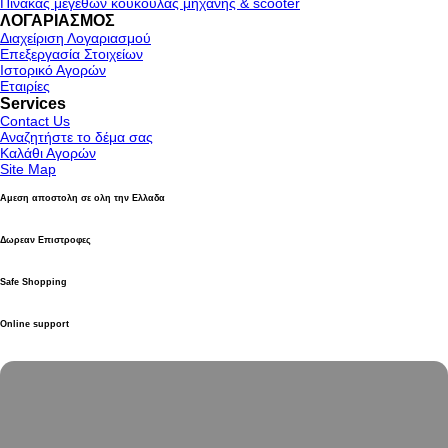
Πίνακας μεγεθών κουκούλας μηχανής & scooter
ΛΟΓΑΡΙΑΣΜΟΣ
Διαχείριση Λογαριασμού
Επεξεργασία Στοιχείων
Ιστορικό Αγορών
Εταιρίες
Services
Contact Us
Αναζητήστε το δέμα σας
Καλάθι Αγορών
Site Map
Αμεση αποστολη σε ολη την Ελλαδα
Δωρεαν Επιστροφες
Safe Shopping
Online support