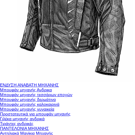
ΕΝΔΥΣΗ ΑΝΑΒΑΤΗ ΜΗΧΑΝΗΣ
Μπουφάν μηχανής Ανδρικα
Μπουφάν μηχανής τεσσάρων εποχών
Μπουφάν μηχανής δερμάτινα
Μπουφάν μηχανής καλοκαιρινά
Μπουφάν μηχανής γυναικεία
Προστατευτικά για μπουφάν μηχανής
Γιλέκα μηχανής ανδρικά
Τιράντες ανδρικές
ΠΑΝΤΕΛΟΝΙΑ ΜΗΧΑΝΗΣ
Αντηλιακά Μανίκια Μηχανής