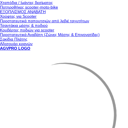
Χταπόδια / Ιμάντες δεσίματος
Ποτηροθήκες scooter-moto-bike
ΕΞΟΠΛΙΣΜΟΣ ΑΝΑΒΑΤΗ
Χούφτες για Scooter
Προστατευτικά παπουτσιών από λεβιέ ταχυτήτων
Τσαντάκια μέσης & ποδιού
Κουβέρτες ποδιών για scooter
Προστατευτικά Αναβάτη (Ζώνες Μέσης & Επιγονατίδες)
Σακίδια Πλάτης
Αξεσουάρ κρανών
AGVPRO LOGO