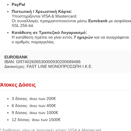
PayPal
Πιστωτική / Χρεωστική Κάρτα:
Υποστηρίζονται VISA & Mastercard.
Οι συναλλαγές πραγματοποιούνται μέσω
Eurobank
με ασφάλεια
SSL 256-bit.
Κατάθεση σε Τραπεζικό Λογαριασμό:
Η κατάθεση πρέπει να γίνει εντός
7 ημερών
και να αναγράφεται
ο αριθμός παραγγελίας.
EUROBANK
IBAN: GR7402606530000930200689486
Δικαιούχος: FAST LINE ΜΟΝΟΠΡΟΣΩΠΗ Ι.Κ.Ε.
Άτοκες Δόσεις
3 δόσεις: άνω των 200€
6 δόσεις: άνω των 400€
9 δόσεις: άνω των 1000€
12 δόσεις: άνω των 1500€
* Διαθέσιμες μόνο με πιστωτικές κάρτες VISA & Mastercard