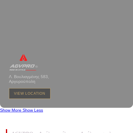
Λ. Βουλιαγμένης 583,
Αργυρούπολη
VIEW LOCATION
Show More
Show Less