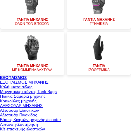
ΓΑΝΤΙΑ ΜΗΧΑΝΗΣ
ΓΑΝΤΙΑ ΜΗΧΑΝΗΣ
ΟΛΩΝ ΤΩΝ ΕΠΟΧΩΝ
ΓΥΝΑΙΚΕΙΑ
ΓΑΝΤΙΑ ΜΗΧΑΝΗΣ
ΓΑΝΤΙΑ
ΜΕ ΚΟΜΜΕΝΑ ΔΑΧΤΥΛΑ
ΙΣΟΘΕΡΜΙΚΑ
ΕΞΟΠΛΙΣΜΟΣ
ΕΞΟΠΛΙΣΜΟΣ ΜΗΧΑΝΗΣ
Καλύμματα σέλας
Μαγνητικές τσάντες Tank Bags
Πλαϊνά Σαμάρια μηχανής
Κουκούλες μηχανής
ΑΞΕΣΟΥΑΡ ΜΗΧΑΝΗΣ
Αξεσουαρ Ελαστικών
Αξεσουάρ Πινακίδας
Βάσεις Κινητών μηχανής /scooter
Λίπανση-Συντήρηση
Κίτ επισκευής ελαστικών