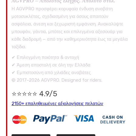
AGVPRO – Απόλυτος έλεγχος. Απόλυτο στυλ.
Η AGVPRO προσφέρει κορυφαία ένδυση αναβάτη
μοτοσυκλέτας, σχεδιασμένη για όσους απαιτούν
ασφάλεια, άνεση και ξεχωριστή εμφάνιση. Ανακαλύψτε
μπουφάν, γάντια, μπότες και επιλεγμένα αξεσουάρ για
κάθε διαδρομή — από την καθημερινότητα έως τα μεγάλα
ταξίδια.
✔ Επιλεγμένη ποιότητα & αντοχή
✔ Άμεση αποστολή σε όλη την Ελλάδα
✔ Εμπιστοσύνη από χιλιάδες αναβάτες
© 2017–2026 AGVPRO. Designed for riders.
⭐⭐⭐⭐⭐ 4.9/5
2150+ επαληθευμένες αξιολογήσεις πελατών