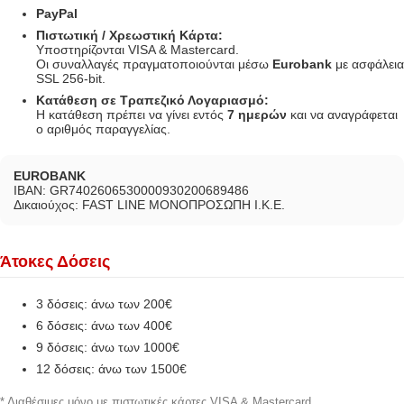
PayPal
Πιστωτική / Χρεωστική Κάρτα:
Υποστηρίζονται VISA & Mastercard.
Οι συναλλαγές πραγματοποιούνται μέσω
Eurobank
με ασφάλεια
SSL 256-bit.
Κατάθεση σε Τραπεζικό Λογαριασμό:
Η κατάθεση πρέπει να γίνει εντός
7 ημερών
και να αναγράφεται
ο αριθμός παραγγελίας.
EUROBANK
IBAN: GR7402606530000930200689486
Δικαιούχος: FAST LINE ΜΟΝΟΠΡΟΣΩΠΗ Ι.Κ.Ε.
Άτοκες Δόσεις
3 δόσεις: άνω των 200€
6 δόσεις: άνω των 400€
9 δόσεις: άνω των 1000€
12 δόσεις: άνω των 1500€
* Διαθέσιμες μόνο με πιστωτικές κάρτες VISA & Mastercard