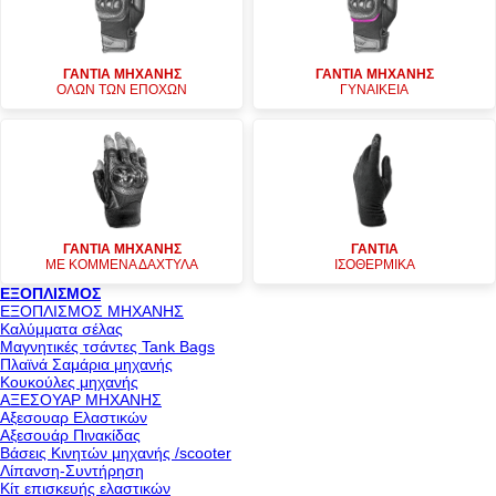
ΓΑΝΤΙΑ ΜΗΧΑΝΗΣ
ΓΑΝΤΙΑ ΜΗΧΑΝΗΣ
ΟΛΩΝ ΤΩΝ ΕΠΟΧΩΝ
ΓΥΝΑΙΚΕΙΑ
ΓΑΝΤΙΑ ΜΗΧΑΝΗΣ
ΓΑΝΤΙΑ
ΜΕ ΚΟΜΜΕΝΑ ΔΑΧΤΥΛΑ
ΙΣΟΘΕΡΜΙΚΑ
ΕΞΟΠΛΙΣΜΟΣ
ΕΞΟΠΛΙΣΜΟΣ ΜΗΧΑΝΗΣ
Καλύμματα σέλας
Μαγνητικές τσάντες Tank Bags
Πλαϊνά Σαμάρια μηχανής
Κουκούλες μηχανής
ΑΞΕΣΟΥΑΡ ΜΗΧΑΝΗΣ
Αξεσουαρ Ελαστικών
Αξεσουάρ Πινακίδας
Βάσεις Κινητών μηχανής /scooter
Λίπανση-Συντήρηση
Κίτ επισκευής ελαστικών