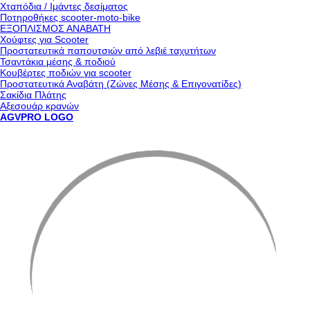
Χταπόδια / Ιμάντες δεσίματος
Ποτηροθήκες scooter-moto-bike
ΕΞΟΠΛΙΣΜΟΣ ΑΝΑΒΑΤΗ
Χούφτες για Scooter
Προστατευτικά παπουτσιών από λεβιέ ταχυτήτων
Τσαντάκια μέσης & ποδιού
Κουβέρτες ποδιών για scooter
Προστατευτικά Αναβάτη (Ζώνες Μέσης & Επιγονατίδες)
Σακίδια Πλάτης
Αξεσουάρ κρανών
AGVPRO LOGO