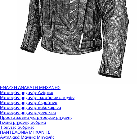
ΕΝΔΥΣΗ ΑΝΑΒΑΤΗ ΜΗΧΑΝΗΣ
Μπουφάν μηχανής Ανδρικα
Μπουφάν μηχανής τεσσάρων εποχών
Μπουφάν μηχανής δερμάτινα
Μπουφάν μηχανής καλοκαιρινά
Μπουφάν μηχανής γυναικεία
Προστατευτικά για μπουφάν μηχανής
Γιλέκα μηχανής ανδρικά
Τιράντες ανδρικές
ΠΑΝΤΕΛΟΝΙΑ ΜΗΧΑΝΗΣ
Αντηλιακά Μανίκια Μηχανής