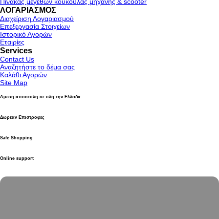
Πίνακας μεγεθών κουκούλας μηχανής & scooter
ΛΟΓΑΡΙΑΣΜΟΣ
Διαχείριση Λογαριασμού
Επεξεργασία Στοιχείων
Ιστορικό Αγορών
Εταιρίες
Services
Contact Us
Αναζητήστε το δέμα σας
Καλάθι Αγορών
Site Map
Αμεση αποστολη σε ολη την Ελλαδα
Δωρεαν Επιστροφες
Safe Shopping
Online support