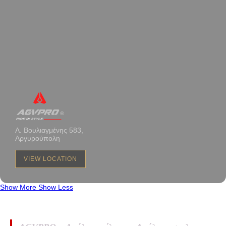
Λ. Βουλιαγμένης 583,
Αργυρούπολη
VIEW LOCATION
Show More
Show Less