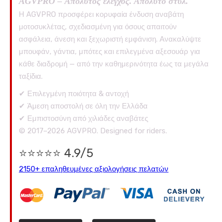
AGVPRO – Απόλυτος έλεγχος. Απόλυτο στυλ.
Η AGVPRO προσφέρει κορυφαία ένδυση αναβάτη
μοτοσυκλέτας, σχεδιασμένη για όσους απαιτούν
ασφάλεια, άνεση και ξεχωριστή εμφάνιση. Ανακαλύψτε
μπουφάν, γάντια, μπότες και επιλεγμένα αξεσουάρ για
κάθε διαδρομή — από την καθημερινότητα έως τα μεγάλα
ταξίδια.
✔ Επιλεγμένη ποιότητα & αντοχή
✔ Άμεση αποστολή σε όλη την Ελλάδα
✔ Εμπιστοσύνη από χιλιάδες αναβάτες
© 2017–2026 AGVPRO. Designed for riders.
⭐⭐⭐⭐⭐ 4.9/5
2150+ επαληθευμένες αξιολογήσεις πελατών