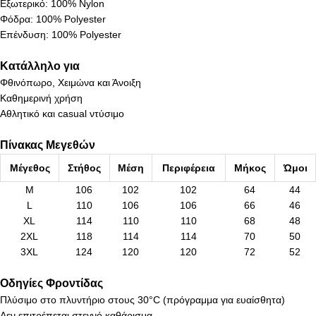
Εξωτερικό: 100% Nylon
Φόδρα: 100% Polyester
Επένδυση: 100% Polyester
Κατάλληλο για
Φθινόπωρο, Χειμώνα και Άνοιξη
Καθημερινή χρήση
Αθλητικό και casual ντύσιμο
Πίνακας Μεγεθών
Μέγεθος
Στήθος
Μέση
Περιφέρεια
Μήκος
Ώμοι
M
106
102
102
64
44
L
110
106
106
66
46
XL
114
110
110
68
48
2XL
118
114
114
70
50
3XL
124
120
120
72
52
Οδηγίες Φροντίδας
Πλύσιμο στο πλυντήριο στους 30°C (πρόγραμμα για ευαίσθητα)
Δεν επιτρέπεται στεγνό καθάρισμα