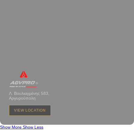
Λ. Βουλιαγμένης 583,
Αργυρούπολη
VIEW LOCATION
Show More
Show Less