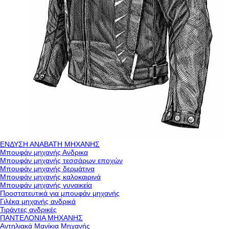
ΕΝΔΥΣΗ ΑΝΑΒΑΤΗ ΜΗΧΑΝΗΣ
Μπουφάν μηχανής Ανδρικα
Μπουφάν μηχανής τεσσάρων εποχών
Μπουφάν μηχανής δερμάτινα
Μπουφάν μηχανής καλοκαιρινά
Μπουφάν μηχανής γυναικεία
Προστατευτικά για μπουφάν μηχανής
Γιλέκα μηχανής ανδρικά
Τιράντες ανδρικές
ΠΑΝΤΕΛΟΝΙΑ ΜΗΧΑΝΗΣ
Αντηλιακά Μανίκια Μηχανής