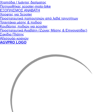
Χταπόδια / Ιμάντες δεσίματος
Ποτηροθήκες scooter-moto-bike
ΕΞΟΠΛΙΣΜΟΣ ΑΝΑΒΑΤΗ
Χούφτες για Scooter
Προστατευτικά παπουτσιών από λεβιέ ταχυτήτων
Τσαντάκια μέσης & ποδιού
Κουβέρτες ποδιών για scooter
Προστατευτικά Αναβάτη (Ζώνες Μέσης & Επιγονατίδες)
Σακίδια Πλάτης
Αξεσουάρ κρανών
AGVPRO LOGO