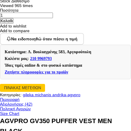
Stock
Διαθέσιμο
Viewed
965 times
Ποσότητα
Add to wishlist
Add to compare
Να ειδοποιηθώ όταν πέσει η τιμή
Κατάστημα: Λ. Βουλιαγμένης 583, Αργυρούπολη
Καλέστε μας:
210 9969793
Ίδιες τιμές online & στο φυσικό κατάστημα
Ζητήστε πληροφορίες για το προϊόν
ΠΙΝΑΚΑΣ ΜΕΓΕΘΩΝ
Κατηγορίες:
gileka michanis andrika-agvpro
Περιγραφή
Αξιολογήσεις (42)
Πολιτική Αγορών
Size Chart
AGVPRO GV350 PUFFER VEST MEN