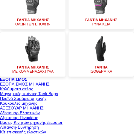
ΓΑΝΤΙΑ ΜΗΧΑΝΗΣ
ΓΑΝΤΙΑ ΜΗΧΑΝΗΣ
ΟΛΩΝ ΤΩΝ ΕΠΟΧΩΝ
ΓΥΝΑΙΚΕΙΑ
ΓΑΝΤΙΑ ΜΗΧΑΝΗΣ
ΓΑΝΤΙΑ
ΜΕ ΚΟΜΜΕΝΑ ΔΑΧΤΥΛΑ
ΙΣΟΘΕΡΜΙΚΑ
ΕΞΟΠΛΙΣΜΟΣ
ΕΞΟΠΛΙΣΜΟΣ ΜΗΧΑΝΗΣ
Καλύμματα σέλας
Μαγνητικές τσάντες Tank Bags
Πλαϊνά Σαμάρια μηχανής
Κουκούλες μηχανής
ΑΞΕΣΟΥΑΡ ΜΗΧΑΝΗΣ
Αξεσουαρ Ελαστικών
Αξεσουάρ Πινακίδας
Βάσεις Κινητών μηχανής /scooter
Λίπανση-Συντήρηση
Κίτ επισκευής ελαστικών