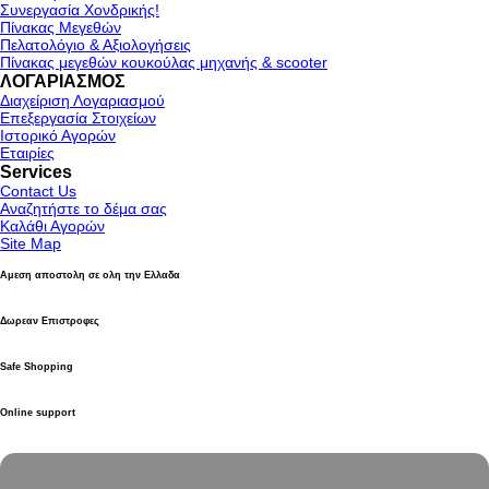
Συνεργασία Χονδρικής!
Πίνακας Μεγεθών
Πελατολόγιο & Αξιολογήσεις
Πίνακας μεγεθών κουκούλας μηχανής & scooter
ΛΟΓΑΡΙΑΣΜΟΣ
Διαχείριση Λογαριασμού
Επεξεργασία Στοιχείων
Ιστορικό Αγορών
Εταιρίες
Services
Contact Us
Αναζητήστε το δέμα σας
Καλάθι Αγορών
Site Map
Αμεση αποστολη σε ολη την Ελλαδα
Δωρεαν Επιστροφες
Safe Shopping
Online support