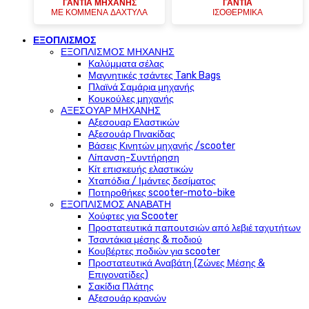
ΓΑΝΤΙΑ ΜΗΧΑΝΗΣ
ΓΑΝΤΙΑ
ΜΕ ΚΟΜΜΕΝΑ ΔΑΧΤΥΛΑ
ΙΣΟΘΕΡΜΙΚΑ
ΕΞΟΠΛΙΣΜΟΣ
ΕΞΟΠΛΙΣΜΟΣ ΜΗΧΑΝΗΣ
Καλύμματα σέλας
Μαγνητικές τσάντες Tank Bags
Πλαϊνά Σαμάρια μηχανής
Κουκούλες μηχανής
ΑΞΕΣΟΥΑΡ ΜΗΧΑΝΗΣ
Αξεσουαρ Ελαστικών
Αξεσουάρ Πινακίδας
Βάσεις Κινητών μηχανής /scooter
Λίπανση-Συντήρηση
Κίτ επισκευής ελαστικών
Χταπόδια / Ιμάντες δεσίματος
Ποτηροθήκες scooter-moto-bike
ΕΞΟΠΛΙΣΜΟΣ ΑΝΑΒΑΤΗ
Χούφτες για Scooter
Προστατευτικά παπουτσιών από λεβιέ ταχυτήτων
Τσαντάκια μέσης & ποδιού
Κουβέρτες ποδιών για scooter
Προστατευτικά Αναβάτη (Ζώνες Μέσης &
Επιγονατίδες)
Σακίδια Πλάτης
Αξεσουάρ κρανών