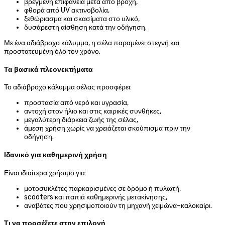
βρεγμένη επιφάνεια μετά από βροχή,
φθορά από UV ακτινοβολία,
ξεθώριασμα και σκασίματα στο υλικό,
δυσάρεστη αίσθηση κατά την οδήγηση.
Με ένα αδιάβροχο κάλυμμα, η σέλα παραμένει στεγνή και
προστατευμένη όλο τον χρόνο.
Τα βασικά πλεονεκτήματα
Το αδιάβροχο κάλυμμα σέλας προσφέρει:
προστασία από νερό και υγρασία,
αντοχή στον ήλιο και στις καιρικές συνθήκες,
μεγαλύτερη διάρκεια ζωής της σέλας,
άμεση χρήση χωρίς να χρειάζεται σκούπισμα πριν την
οδήγηση.
Ιδανικό για καθημερινή χρήση
Είναι ιδιαίτερα χρήσιμο για:
μοτοσυκλέτες παρκαρισμένες σε δρόμο ή πυλωτή,
scooters και παπιά καθημερινής μετακίνησης,
αναβάτες που χρησιμοποιούν τη μηχανή χειμώνα–καλοκαίρι.
Τι να προσέξετε στην επιλογή