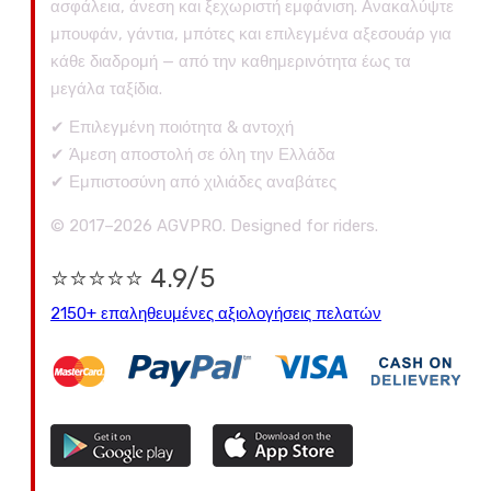
ασφάλεια, άνεση και ξεχωριστή εμφάνιση. Ανακαλύψτε
μπουφάν, γάντια, μπότες και επιλεγμένα αξεσουάρ για
κάθε διαδρομή — από την καθημερινότητα έως τα
μεγάλα ταξίδια.
✔ Επιλεγμένη ποιότητα & αντοχή
✔ Άμεση αποστολή σε όλη την Ελλάδα
✔ Εμπιστοσύνη από χιλιάδες αναβάτες
© 2017–2026 AGVPRO. Designed for riders.
⭐⭐⭐⭐⭐ 4.9/5
2150+ επαληθευμένες αξιολογήσεις πελατών