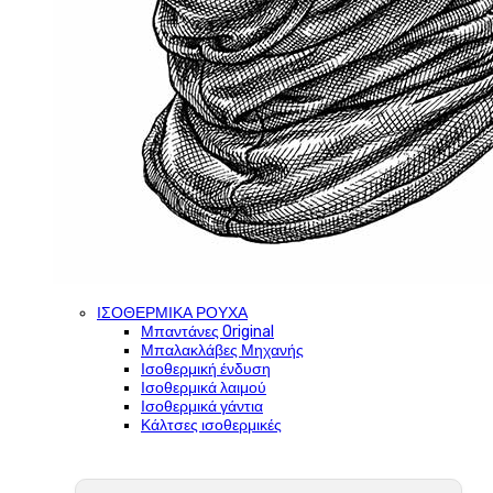
ΙΣΟΘΕΡΜΙΚΑ ΡΟΥΧΑ
Μπαντάνες Original
Μπαλακλάβες Μηχανής
Ισοθερμική ένδυση
Ισοθερμικά λαιμού
Ισοθερμικά γάντια
Κάλτσες ισοθερμικές