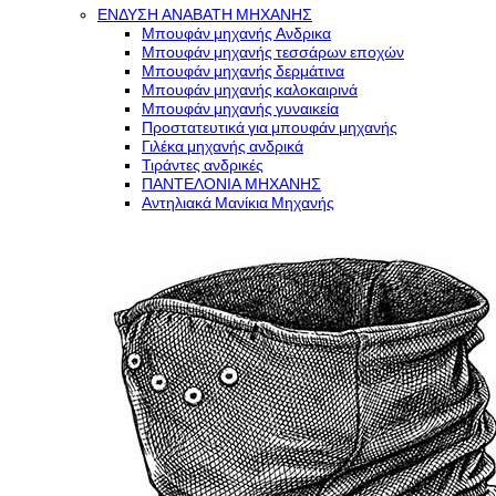
ΕΝΔΥΣΗ ΑΝΑΒΑΤΗ ΜΗΧΑΝΗΣ
Μπουφάν μηχανής Ανδρικα
Μπουφάν μηχανής τεσσάρων εποχών
Μπουφάν μηχανής δερμάτινα
Μπουφάν μηχανής καλοκαιρινά
Μπουφάν μηχανής γυναικεία
Προστατευτικά για μπουφάν μηχανής
Γιλέκα μηχανής ανδρικά
Τιράντες ανδρικές
ΠΑΝΤΕΛΟΝΙΑ ΜΗΧΑΝΗΣ
Αντηλιακά Μανίκια Μηχανής