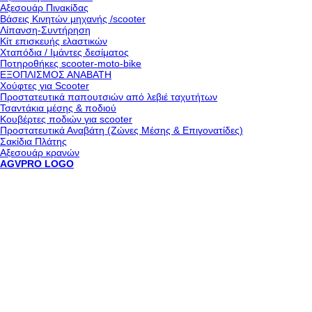
Αξεσουάρ Πινακίδας
Βάσεις Κινητών μηχανής /scooter
Λίπανση-Συντήρηση
Κίτ επισκευής ελαστικών
Χταπόδια / Ιμάντες δεσίματος
Ποτηροθήκες scooter-moto-bike
ΕΞΟΠΛΙΣΜΟΣ ΑΝΑΒΑΤΗ
Χούφτες για Scooter
Προστατευτικά παπουτσιών από λεβιέ ταχυτήτων
Τσαντάκια μέσης & ποδιού
Κουβέρτες ποδιών για scooter
Προστατευτικά Αναβάτη (Ζώνες Μέσης & Επιγονατίδες)
Σακίδια Πλάτης
Αξεσουάρ κρανών
AGVPRO LOGO