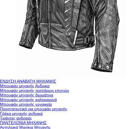
ΕΝΔΥΣΗ ΑΝΑΒΑΤΗ ΜΗΧΑΝΗΣ
Μπουφάν μηχανής Ανδρικα
Μπουφάν μηχανής τεσσάρων εποχών
Μπουφάν μηχανής δερμάτινα
Μπουφάν μηχανής καλοκαιρινά
Μπουφάν μηχανής γυναικεία
Προστατευτικά για μπουφάν μηχανής
Γιλέκα μηχανής ανδρικά
Τιράντες ανδρικές
ΠΑΝΤΕΛΟΝΙΑ ΜΗΧΑΝΗΣ
Αντηλιακά Μανίκια Μηχανής