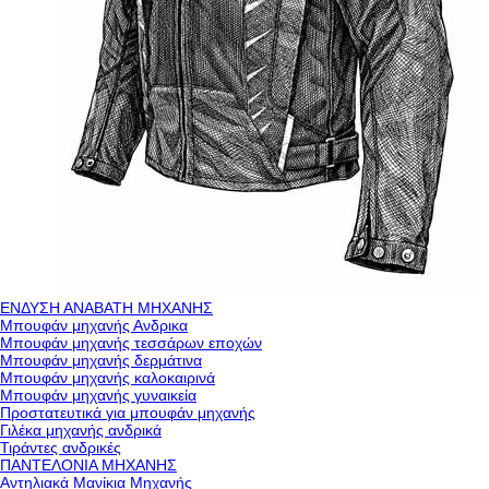
ΕΝΔΥΣΗ ΑΝΑΒΑΤΗ ΜΗΧΑΝΗΣ
Μπουφάν μηχανής Ανδρικα
Μπουφάν μηχανής τεσσάρων εποχών
Μπουφάν μηχανής δερμάτινα
Μπουφάν μηχανής καλοκαιρινά
Μπουφάν μηχανής γυναικεία
Προστατευτικά για μπουφάν μηχανής
Γιλέκα μηχανής ανδρικά
Τιράντες ανδρικές
ΠΑΝΤΕΛΟΝΙΑ ΜΗΧΑΝΗΣ
Αντηλιακά Μανίκια Μηχανής