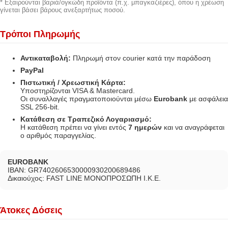
* Εξαιρούνται βαριά/ογκώδη προϊόντα (π.χ. μπαγκαζιέρες), όπου η χρέωση
γίνεται βάσει βάρους ανεξαρτήτως ποσού.
Τρόποι Πληρωμής
Αντικαταβολή:
Πληρωμή στον courier κατά την παράδοση
PayPal
Πιστωτική / Χρεωστική Κάρτα:
Υποστηρίζονται VISA & Mastercard.
Οι συναλλαγές πραγματοποιούνται μέσω
Eurobank
με ασφάλεια
SSL 256-bit.
Κατάθεση σε Τραπεζικό Λογαριασμό:
Η κατάθεση πρέπει να γίνει εντός
7 ημερών
και να αναγράφεται
ο αριθμός παραγγελίας.
EUROBANK
IBAN: GR7402606530000930200689486
Δικαιούχος: FAST LINE ΜΟΝΟΠΡΟΣΩΠΗ Ι.Κ.Ε.
Άτοκες Δόσεις