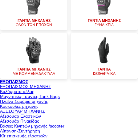
ΓΑΝΤΙΑ ΜΗΧΑΝΗΣ
ΓΑΝΤΙΑ ΜΗΧΑΝΗΣ
ΟΛΩΝ ΤΩΝ ΕΠΟΧΩΝ
ΓΥΝΑΙΚΕΙΑ
ΓΑΝΤΙΑ ΜΗΧΑΝΗΣ
ΓΑΝΤΙΑ
ΜΕ ΚΟΜΜΕΝΑ ΔΑΧΤΥΛΑ
ΙΣΟΘΕΡΜΙΚΑ
ΕΞΟΠΛΙΣΜΟΣ
ΕΞΟΠΛΙΣΜΟΣ ΜΗΧΑΝΗΣ
Καλύμματα σέλας
Μαγνητικές τσάντες Tank Bags
Πλαϊνά Σαμάρια μηχανής
Κουκούλες μηχανής
ΑΞΕΣΟΥΑΡ ΜΗΧΑΝΗΣ
Αξεσουαρ Ελαστικών
Αξεσουάρ Πινακίδας
Βάσεις Κινητών μηχανής /scooter
Λίπανση-Συντήρηση
Κίτ επισκευής ελαστικών