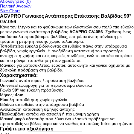
Αξιολογήσεις (0)
Πολιτική Αγορών
Size Chart
AGVPRO Γωνιακός Αντάπτορας Επέκτασης Βαλβίδας 90°
GV-056
Κάνε τον έλεγχο και το φούσκωμα των ελαστικών σου πολύ πιο εύκολο
με τον γωνιακό αντάπτορα βαλβίδας
AGVPRO GV-056
. Σχεδιασμένος
για δύσκολα προσβάσιμες βαλβίδες, επιτρέπει άνετη σύνδεση με
τρόμπα ή μετρητή πίεσης χωρίς ταλαιπωρία.
Τοποθετείται εύκολα βιδώνοντας απευθείας πάνω στην υπάρχουσα
βαλβίδα, χωρίς εργαλεία. Η ανοξείδωτη κατασκευή του προσφέρει
αντοχή στη χρήση και στις καιρικές συνθήκες, ενώ το καπάκι επιτρέπει
και πιο μόνιμη τοποθέτηση όταν χρειάζεται.
Ιδανικός για μοτοσυκλέτες, scooter, αυτοκίνητα και γενικά οχήματα με
δύσκολη πρόσβαση στη βαλβίδα.
Χαρακτηριστικά:
Γωνιακός αντάπτορας / προέκταση βαλβίδας
Universal εφαρμογή για τα περισσότερα ελαστικά
Γωνία
90°
για εύκολη πρόσβασης
Μήκος:
4cm
Εύκολη τοποθέτηση χωρίς εργαλεία
Βιδώνει απευθείας στην υπάρχουσα βαλβίδα
Ανοξείδωτη κατασκευή υψηλής αντοχής
Περιλαμβάνει καπάκι για ασφαλή ή πιο μόνιμη χρήση
Ιδανικό μικρό αξεσουάρ που λύνει ένα κλασικό πρόβλημα: να
προσπαθείς να βάλεις αέρα και να νιώθεις ότι παίζεις Tetris με τη ζάντα.
Γράψτε μια αξιολόγηση