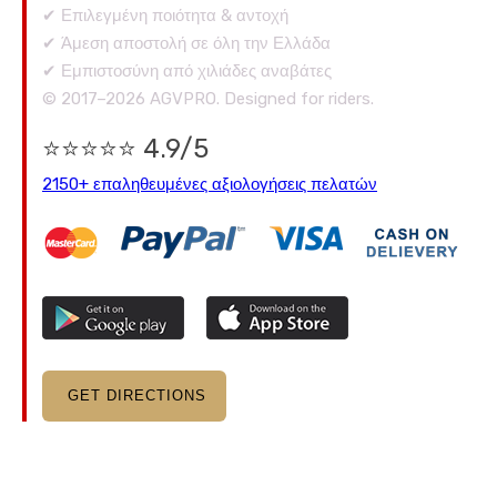
✔ Επιλεγμένη ποιότητα & αντοχή
✔ Άμεση αποστολή σε όλη την Ελλάδα
✔ Εμπιστοσύνη από χιλιάδες αναβάτες
© 2017–2026 AGVPRO. Designed for riders.
⭐⭐⭐⭐⭐ 4.9/5
2150+ επαληθευμένες αξιολογήσεις πελατών
GET DIRECTIONS