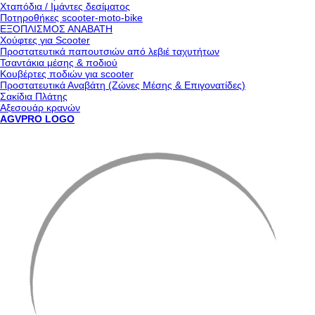
Χταπόδια / Ιμάντες δεσίματος
Ποτηροθήκες scooter-moto-bike
ΕΞΟΠΛΙΣΜΟΣ ΑΝΑΒΑΤΗ
Χούφτες για Scooter
Προστατευτικά παπουτσιών από λεβιέ ταχυτήτων
Τσαντάκια μέσης & ποδιού
Κουβέρτες ποδιών για scooter
Προστατευτικά Αναβάτη (Ζώνες Μέσης & Επιγονατίδες)
Σακίδια Πλάτης
Αξεσουάρ κρανών
AGVPRO LOGO