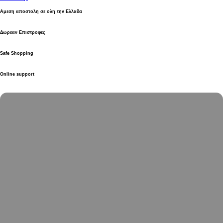
Αμεση αποστολη σε ολη την Ελλαδα
Δωρεαν Επιστροφες
Safe Shopping
Online support