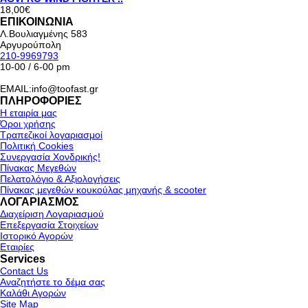
18,00€
ΕΠΙΚΟΙΝΩΝΙΑ
Λ.Βουλιαγμένης 583
Αργυρούπολη
210-9969793
10-00 / 6-00 pm
EMAIL:info@toofast.gr
ΠΛΗΡΟΦΟΡΙΕΣ
Η εταιρία μας
Όροι χρήσης
Τραπεζικοί λογαριασμοί
Πολιτική Cookies
Συνεργασία Χονδρικής!
Πίνακας Μεγεθών
Πελατολόγιο & Αξιολογήσεις
Πίνακας μεγεθών κουκούλας μηχανής & scooter
ΛΟΓΑΡΙΑΣΜΟΣ
Διαχείριση Λογαριασμού
Επεξεργασία Στοιχείων
Ιστορικό Αγορών
Εταιρίες
Services
Contact Us
Αναζητήστε το δέμα σας
Καλάθι Αγορών
Site Map