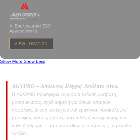
Λ. Βουλιαγμένης 583,
Αργυρούπολη
VIEW LOCATION
Show More
Show Less
AGVPRO – Απόλυτος έλεγχος. Απόλυτο στυλ.
Η AGVPRO προσφέρει κορυφαία ένδυση αναβάτη
μοτοσυκλέτας, σχεδιασμένη για όσους απαιτούν
ασφάλεια, άνεση και ξεχωριστή εμφάνιση. Ανακαλύψτε
μπουφάν, γάντια, μπότες και επιλεγμένα αξεσουάρ για
κάθε διαδρομή — από την καθημερινότητα έως τα μεγάλα
ταξίδια.